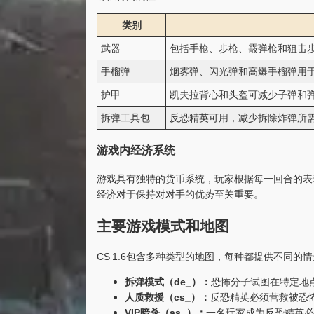
类别
武器
包括手枪、步枪、霰弹枪和狙击
手榴弹
烟雾弹、闪光弹和高爆手榴弹用
护甲
凯夫拉背心和头盔可减少子弹和
拆弹工具包
反恐精英可用，减少拆除炸弹所
游戏内经济系统
游戏具有独特的货币系统，玩家根据每一回合的表
经济对于保持对对手的优势至关重要。
主要游戏模式和地图
CS 1.6包含多种类型的地图，每种都提供不同的
拆弹模式（de_）：
恐怖分子试图在特定地
人质救援（cs_）：
反恐精英必须营救被恐
VIP暗杀（as_）：
一名玩家成为反恐精英必