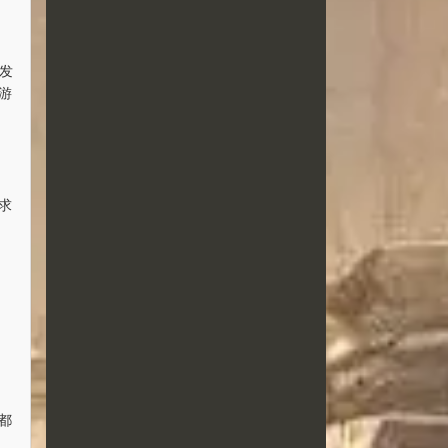
年发
游
求
都