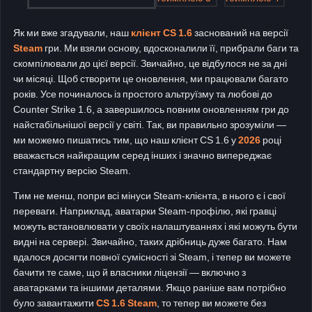
Як ми вже згадували, наш
клієнт CS 1.6
заснований на версії
Steam
гри. Ми взяли основу, вдосконалили її, прибрали баги та
скомпілювали до цієї версії. Звичайно, це відбулося не за дні
чи місяці. Щоб створити це оновлення, ми працювали багато
років. Усе починалось із простого альтруїзму та любові до
Counter Strike 1.6, а завершилось повним оновленням гри до
найстабільнішої версії у світі. Так, ви правильно зрозуміли —
ми можемо пишатись тим, що наш клієнт CS 1.6 у
2026
році
вважається найкращим серед інших і значно випереджає
стандартну версію Steam.
Тим не менш, попри всі мінуси Steam-клієнта, в нього є і свої
переваги. Наприклад, аватарки Steam-профілю, які гравці
можуть встановлювати у своїх налаштуваннях і які можуть бути
видні на сервері. Звичайно, таких дрібниць дуже багато. Нам
вдалося досягти повної сумісності зі Steam, і тепер ви можете
бачити те саме, що й власники ліцензії — включно з
аватарками та іншими деталями. Якщо раніше вам потрібно
було завантажити
CS 1.6 Steam
, то тепер ви можете без