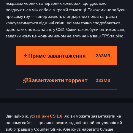
яскравих чорних та червоних кольорах, що ідеально
поєднуються між собою в ігровій тематиці. Також ми не забули і
про саму гру — тепер замість стандартних ножів та гранат
красуватимуться відмінні скіни, які вам точно сподобаються,
адже таких немає навіть у CS2. Скіни також були оптимізовані,
завдяки чому це жодним чином не вплине на ваш FPS та ping.
Пряме завантаження
233MB
Завантажити торрент
233MB
Звичайно ж, усі
збірки CS 1.6
, які ви можете завантажити на
нашому сайті, — це лише рекомендації та найпопулярніший
вибір гравців у Counter Strike. Але існує набагато більше