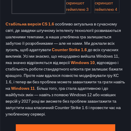
Стабільна версія CS 1.6
особливо актуальна в сучасному
світі, де завдяки штучному інтелекту технології розвиваються
шаленими темпами, а наша улюблена гра залишається
забутою її розробниками — але не нами. Ми доклали всіх
зусиль, щоб адаптувати
Counter Strike 1.6
до всіх сучасних
викликів. Усі ми знаємо, що нещодавно вийшла Windows 11,
яка значно відрізняється від версії
Windows 10
, відповідно і
стабільність роботи стандартного клієнта гри залишає бажати
кращого. Проте нам вдалося повністю модифікувати гру КС
1.6, і тепер ви без проблем можете завантажити та грати навіть
на
Windows 11
. Більш того, гра стала адаптивною і до
майбутніх змін — навіть з появою Windows 12 або новіших
версій у 2027 році ви зможете без проблем завантажити та
запустити наш класичний Counter Strike 1.6 і провести час на
улюбленому сервері.