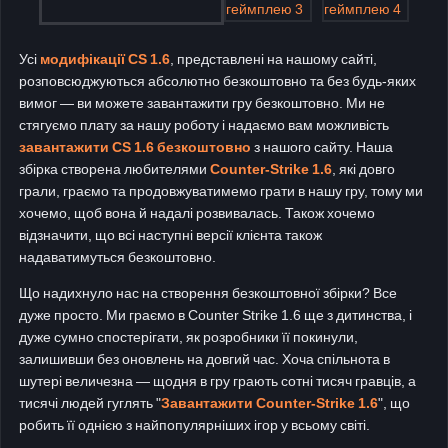
Усі
модифікації CS 1.6
, представлені на нашому сайті,
розповсюджуються абсолютно безкоштовно та без будь-яких
вимог — ви можете завантажити гру безкоштовно. Ми не
стягуємо плату за нашу роботу і надаємо вам можливість
завантажити CS 1.6 безкоштовно
з нашого сайту. Наша
збірка створена любителями
Counter-Strike 1.6
, які довго
грали, граємо та продовжуватимемо грати в нашу гру, тому ми
хочемо, щоб вона й надалі розвивалась. Також хочемо
відзначити, що всі наступні версії клієнта також
надаватимуться безкоштовно.
Що надихнуло нас на створення безкоштовної збірки? Все
дуже просто. Ми граємо в Counter Strike 1.6 ще з дитинства, і
дуже сумно спостерігати, як розробники її покинули,
залишивши без оновлень на довгий час. Хоча спільнота в
шутері величезна — щодня в гру грають сотні тисяч гравців, а
тисячі людей гуглять "
Завантажити Counter-Strike 1.6
", що
робить її однією з найпопулярніших ігор у всьому світі.