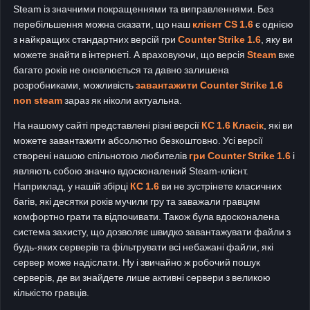
Steam із значними покращеннями та виправленнями. Без
перебільшення можна сказати, що наш
клієнт CS 1.6
є однією
з найкращих стандартних версій гри
Counter Strike 1.6
, яку ви
можете знайти в інтернеті. А враховуючи, що версія
Steam
вже
багато років не оновлюється та давно залишена
розробниками, можливість
завантажити Counter Strike 1.6
non steam
зараз як ніколи актуальна.
На нашому сайті представлені різні версії
КС 1.6 Класік
, які ви
можете завантажити абсолютно безкоштовно. Усі версії
створені нашою спільнотою любителів
гри Counter Strike 1.6
і
являють собою значно вдосконалений Steam-клієнт.
Наприклад, у нашій збірці
КС 1.6
ви не зустрінете класичних
багів, які десятки років мучили гру та заважали гравцям
комфортно грати та відпочивати. Також була вдосконалена
система захисту, що дозволяє швидко завантажувати файли з
будь-яких серверів та фільтрувати всі небажані файли, які
сервер може надіслати. Ну і звичайно ж робочий пошук
серверів, де ви знайдете лише активні сервери з великою
кількістю гравців.