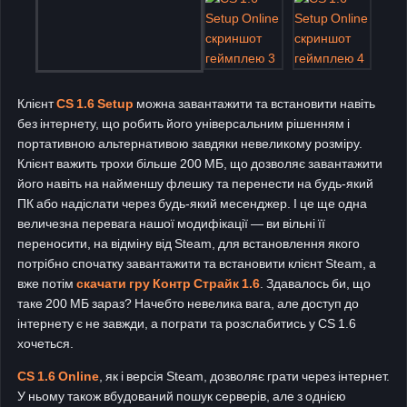
Клієнт
CS 1.6 Setup
можна завантажити та встановити навіть
без інтернету, що робить його універсальним рішенням і
портативною альтернативою завдяки невеликому розміру.
Клієнт важить трохи більше 200 МБ, що дозволяє завантажити
його навіть на найменшу флешку та перенести на будь-який
ПК або надіслати через будь-який месенджер. І це ще одна
величезна перевага нашої модифікації — ви вільні її
переносити, на відміну від Steam, для встановлення якого
потрібно спочатку завантажити та встановити клієнт Steam, а
вже потім
скачати гру Контр Страйк 1.6
. Здавалось би, що
таке 200 МБ зараз? Начебто невелика вага, але доступ до
інтернету є не завжди, а пограти та розслабитись у CS 1.6
хочеться.
CS 1.6 Online
, як і версія Steam, дозволяє грати через інтернет.
У ньому також вбудований пошук серверів, але з однією