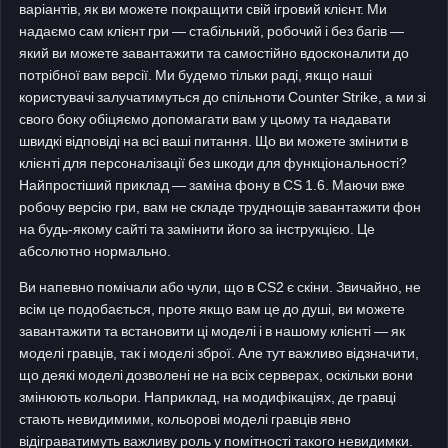
варіантів, як ви можете покращити свій ігровий клієнт. Ми
надаємо сам клієнт гри — стабільний, робочий і без багів —
який ви можете завантажити та самостійно вдосконалити до
потрібної вам версії. Ми будемо тільки раді, якщо наші
користувачі залучатимуться до спільноти Counter Strike, а ми зі
свого боку обіцяємо допомагати вам у цьому та надавати
швидкі відповіді на всі ваші питання. Що ви можете змінити в
клієнті для персоналізації без шкоди для функціональності?
Найпростіший приклад — заміна фону в CS 1.6. Маючи вже
робочу версію гри, вам не складе труднощів завантажити фон
на будь-якому сайті та замінити його за інструкцією. Це
абсолютно нормально.
Ви напевно помічали або чули, що в CS2 є скіни. Звичайно, не
всім це подобається, проте якщо вам це до душі, ви можете
завантажити та встановити ці моделі і в нашому клієнті — як
моделі гравців, так і моделі зброї. Але тут важливо відзначити,
що деякі моделі дозволені не на всіх серверах, оскільки вони
змінюють кольори. Наприклад, на модифікаціях, де гравці
стають невидимими, кольорові моделі гравців явно
відіграватимуть важливу роль у помітності такого невидимки.