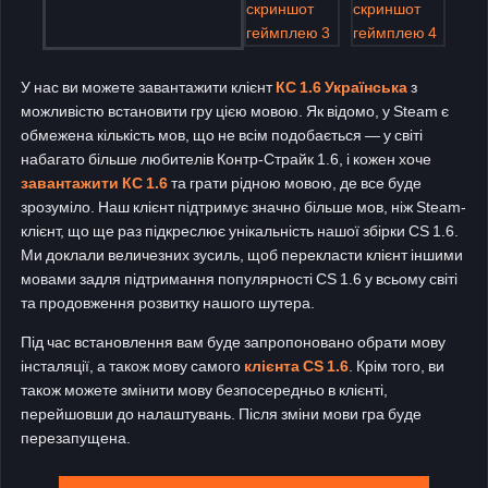
У нас ви можете завантажити клієнт
КС 1.6 Українська
з
можливістю встановити гру цією мовою. Як відомо, у Steam є
обмежена кількість мов, що не всім подобається — у світі
набагато більше любителів Контр-Страйк 1.6, і кожен хоче
завантажити КС 1.6
та грати рідною мовою, де все буде
зрозуміло. Наш клієнт підтримує значно більше мов, ніж Steam-
клієнт, що ще раз підкреслює унікальність нашої збірки CS 1.6.
Ми доклали величезних зусиль, щоб перекласти клієнт іншими
мовами задля підтримання популярності CS 1.6 у всьому світі
та продовження розвитку нашого шутера.
Під час встановлення вам буде запропоновано обрати мову
інсталяції, а також мову самого
клієнта CS 1.6
. Крім того, ви
також можете змінити мову безпосередньо в клієнті,
перейшовши до налаштувань. Після зміни мови гра буде
перезапущена.