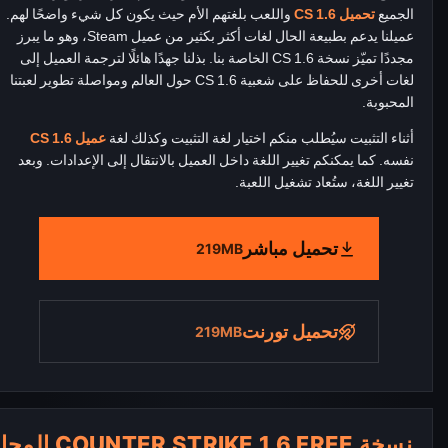
الجميع
تحميل CS 1.6
واللعب بلغتهم الأم حيث يكون كل شيء واضحًا لهم.
عميلنا يدعم بطبيعة الحال لغات أكثر بكثير من عميل Steam، وهو ما يبرز
مجددًا تميّز نسخة CS 1.6 الخاصة بنا. بذلنا جهدًا هائلًا لترجمة العميل إلى
لغات أخرى للحفاظ على شعبية CS 1.6 حول العالم ومواصلة تطوير لعبتنا
المحبوبة.
أثناء التثبيت سيُطلب منكم اختيار لغة التثبيت وكذلك لغة
عميل CS 1.6
نفسه. كما يمكنكم تغيير اللغة داخل العميل بالانتقال إلى الإعدادات. وبعد
تغيير اللغة، ستُعاد تشغيل اللعبة.
تحميل مباشر
219MB
تحميل تورنت
219MB
نسخة COUNTER STRIKE 1.6 FREE المجانية