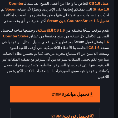
عميل CS 1.6
الخاص بنا واحدًا من أفضل النسخ القياسية لـ
Counter
Strike 1.6
التي يمكنكم إيجادها على الإنترنت. ونظرًا لأن نسخة
Steam
لم
تُحدَّث منذ سنوات طويلة وتخلى عنها مطوروها منذ زمن، أصبحت إمكانية
تحميل Counter Strike 1.6 بدون Steam
أكثر أهمية من أي وقت مضى.
يقدم موقعنا نسخًا مختلفة من
CS 1.6 الكلاسيكية
، وجميعها متاحة للتحميل
المجاني الكامل. كل نسخة من صنع مجتمعنا من عشاق
Counter Strike
1.6
وتمثل عميل Steam بعد تطوير كبير. فعلى سبيل المثال، لن تجدوا في
نسخة
CS 1.6
الخاصة بنا الأخطاء الكلاسيكية التي أرّقت اللعبة لعقود
ومنعت اللاعبين من الاستمتاع بتجربة مريحة. كما تم تحسين نظام الحماية،
مما يتيح لكم تحميل الملفات بسرعة من أي سيرفر مع تصفية الملفات غير
المرغوب فيها التي قد يرسلها السيرفر. وبالطبع، متصفح سيرفرات يعمل
بكفاءة لن تجدوا فيه سوى السيرفرات النشطة ذات الأعداد الكبيرة من
اللاعبين.
تحميل مباشر
219MB
تحميل تورنت
219MB