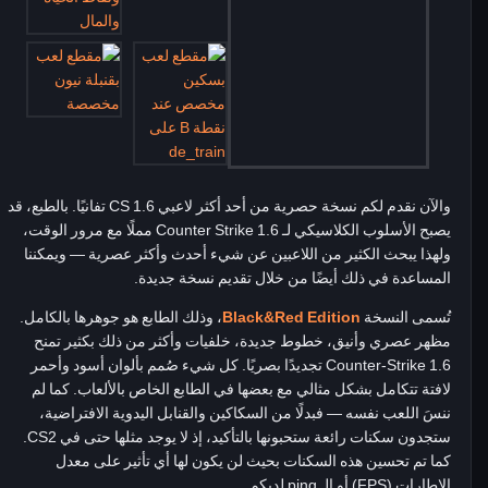
والآن نقدم لكم نسخة حصرية من أحد أكثر لاعبي CS 1.6 تفانيًا. بالطبع، قد
يصبح الأسلوب الكلاسيكي لـ Counter Strike 1.6 مملًا مع مرور الوقت،
ولهذا يبحث الكثير من اللاعبين عن شيء أحدث وأكثر عصرية — ويمكننا
المساعدة في ذلك أيضًا من خلال تقديم نسخة جديدة.
تُسمى النسخة
Black&Red Edition
، وذلك الطابع هو جوهرها بالكامل.
مظهر عصري وأنيق، خطوط جديدة، خلفيات وأكثر من ذلك بكثير تمنح
Counter-Strike 1.6 تجديدًا بصريًا. كل شيء صُمم بألوان أسود وأحمر
لافتة تتكامل بشكل مثالي مع بعضها في الطابع الخاص بالألعاب. كما لم
ننسَ اللعب نفسه — فبدلًا من السكاكين والقنابل اليدوية الافتراضية،
ستجدون سكنات رائعة ستحبونها بالتأكيد، إذ لا يوجد مثلها حتى في CS2.
كما تم تحسين هذه السكنات بحيث لن يكون لها أي تأثير على معدل
الإطارات (FPS) أو الـ ping لديكم.