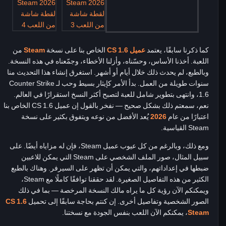
كما ذكرنا سابقًا، يعتمد
عميل CS 1.6
الخاص بنا على نسخة
Steam
من
اللعبة. أخذنا الأساس، وحسّناه، وأزلنا الأخطاء، وجمّعناه في هذه النسخة.
وبالطبع، لم يحدث ذلك خلال أيام أو أشهر. استغرق إنشاء هذا التحديث منا
سنوات طويلة من العمل. بدأ الأمر كإيثار بسيط وحب لـ Counter Strike
1.6، وانتهى بتطوير شامل للعبة لتصبح أكثر النسخ استقرارًا في العالم.
نعم، سمعتم ذلك بشكل صحيح — نفخر بالقول إن عميل CS 1.6 الخاص بنا
اعتبارًا من عام
2026
يُعد الأفضل من نوعه ويتفوق بكثير على نسخة
Steam القياسية.
ومع ذلك، وبالرغم من كل عيوب عميل Steam، فإن له مزاياه أيضًا. على
سبيل المثال، صور الملف الشخصي على Steam التي يمكن للاعبين
ضبطها في إعداداتهم، والتي يمكن أن تظهر على السيرفر. وهناك بالطبع
الكثير من هذه التفاصيل الصغيرة. لقد حققنا توافقًا كاملًا مع Steam،
ويمكنكم الآن رؤية كل ما يراه مالك النسخة المرخصة — بما في ذلك
الصور الشخصية وتفاصيل أخرى. إن كنتم بحاجة سابقًا إلى تحميل
CS 1.6
Steam
، يمكنكم الآن اللعب بنفس الجودة مع نسختنا.