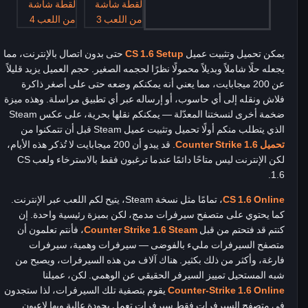
يمكن تحميل وتثبيت عميل
CS 1.6 Setup
حتى بدون اتصال بالإنترنت، مما
يجعله حلًا شاملاً وبديلاً محمولًا نظرًا لحجمه الصغير. حجم العميل يزيد قليلاً
عن 200 ميجابايت، مما يعني أنه يمكنكم وضعه حتى على أصغر ذاكرة
فلاش ونقله إلى أي حاسوب، أو إرساله عبر أي تطبيق مراسلة. وهذه ميزة
ضخمة أخرى لنسختنا المعدّلة — يمكنكم نقلها بحرية، على عكس Steam
الذي يتطلب منكم أولًا تحميل وتثبيت عميل Steam قبل أن تتمكنوا من
تحميل Counter Strike 1.6
. قد يبدو أن 200 ميجابايت لا تُذكر هذه الأيام،
لكن الإنترنت ليس متاحًا دائمًا عندما ترغبون فقط بالاسترخاء ولعب CS
1.6.
CS 1.6 Online
، تمامًا مثل نسخة Steam، يتيح لكم اللعب عبر الإنترنت.
كما يحتوي على متصفح سيرفرات مدمج، لكن بميزة رئيسية واحدة. إن
كنتم قد فتحتم من قبل
Counter Strike 1.6 Steam
، فأنتم تعلمون أن
متصفح السيرفرات مليء بالفوضى — سيرفرات وهمية، سيرفرات
فارغة، وأكثر من ذلك بكثير. هناك آلاف من هذه السيرفرات، ويصبح من
شبه المستحيل تمييز السيرفر الحقيقي عن الوهمي. لكن، عميلنا
Counter-Strike 1.6 Online
يقوم بتصفية تلك السيرفرات، لذا ستجدون
في متصفح السيرفرات فقط سيرفرات تعمل بجودة عالية وبها لاعبون