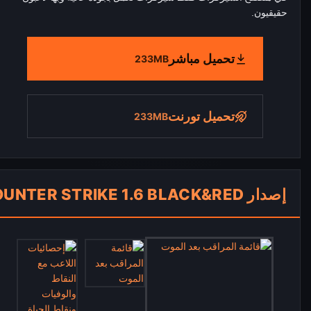
حقيقيون.
تحميل مباشر
233MB
تحميل تورنت
233MB
إصدار COUNTER STRIKE 1.6 BLACK&RED