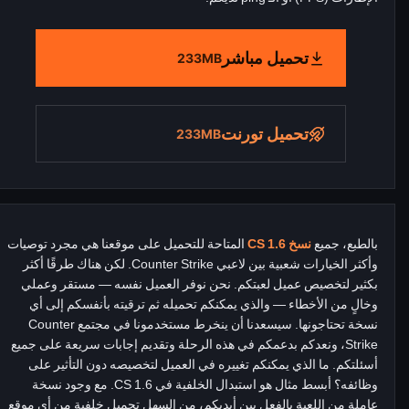
تحميل مباشر
233MB
تحميل تورنت
233MB
بالطبع، جميع
نسخ CS 1.6
المتاحة للتحميل على موقعنا هي مجرد توصيات
وأكثر الخيارات شعبية بين لاعبي Counter Strike. لكن هناك طرقًا أكثر
بكثير لتخصيص عميل لعبتكم. نحن نوفر العميل نفسه — مستقر وعملي
وخالٍ من الأخطاء — والذي يمكنكم تحميله ثم ترقيته بأنفسكم إلى أي
نسخة تحتاجونها. سيسعدنا أن ينخرط مستخدمونا في مجتمع Counter
Strike، ونعدكم بدعمكم في هذه الرحلة وتقديم إجابات سريعة على جميع
أسئلتكم. ما الذي يمكنكم تغييره في العميل لتخصيصه دون التأثير على
وظائفه؟ أبسط مثال هو استبدال الخلفية في CS 1.6. مع وجود نسخة
عاملة من اللعبة بالفعل بين أيديكم، من السهل تحميل خلفية من أي موقع